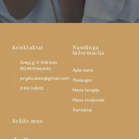
Konktaktai
Naudinga
informacija
Žvejų g. 2-506 kab.
91248 Klaipeda
Apie mane
jurgita.sileik@gmail.com
Paslaugos
0 610 04532
Meno terapija
Mano straipsniai
Kontaktai
Sekite mus