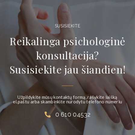
SUSISIEKITE
Reikalinga psichologinė
konsultacija?
Susisiekite jau šiandien!
Užpildykite mūsų kontaktų formą, rašykite laišką
el.paštu arba skambinkite nurodytu telefono numeriu
0 610 04532