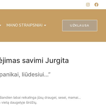
MANO STRAIPSNIAI
UŽKLAUSA
kėjimas savimi Jurgita
panikai, liūdesiui…”
 šiandien labai reikalinga jūsų draugei, sesei, mamai…
vietą daugelyje širdžių.