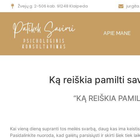
Žvejų g. 2-506 kab. 91248 Klaipeda
jurgit
APIE MANE
Ką reiškia pamilti sa
“KĄ REIŠKIA PAMILTI
Kai vieną dieną supranti tos meilės svarbą, daug kas ima keistis
Pasidalinkite nuoroda, kad galėtų parsisiųsti ir skirti šiek ti