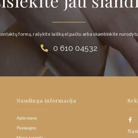
isiekite jau šiand
kontaktų formą, rašykite laišką el.paštu arba skambinkite nurodyt
0 610 04532
Naudinga informacija
Sek
Apie mane
Paslaugos
Nau
Meno terapija