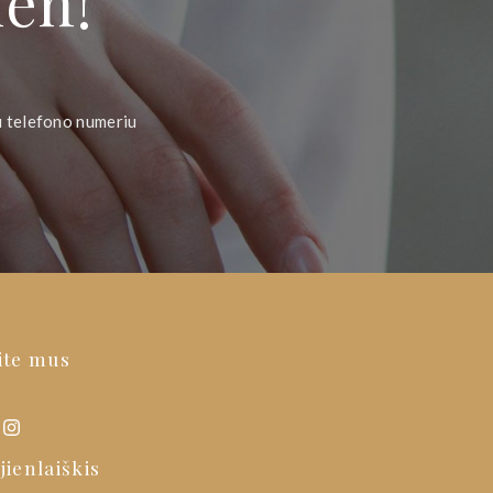
ien!
u telefono numeriu
ite mus
jienlaiškis