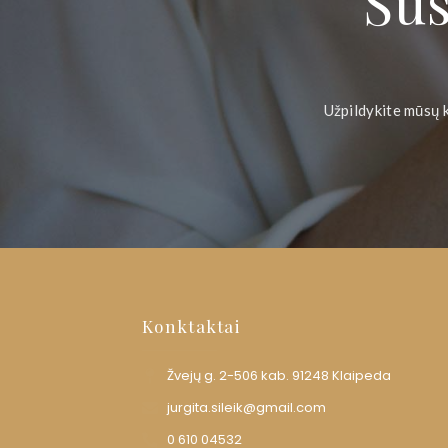
Sus
Užpildykite mūsų 
Konktaktai
Žvejų g. 2-506 kab. 91248 Klaipeda
jurgita.sileik@gmail.com
0 610 04532