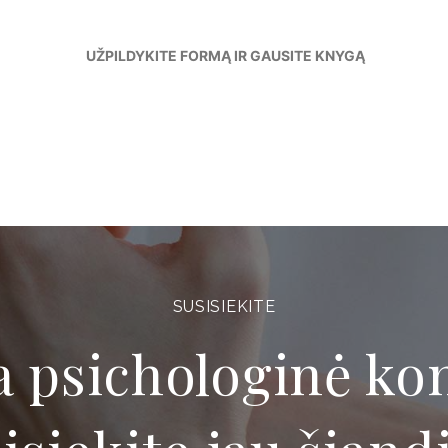
UŽPILDYKITE FORMĄ IR GAUSITE KNYGĄ
SUSISIEKITE
a psichologinė kon