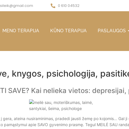
a.sileik@gmail.com
0 610 04532
MENO TERAPIJA
KŪNO TERAPIJA
PASLAUGOS
ve, knygos, psichologija, pasiti
 SAVE? Kai nelieka vietos: depresijai, 
 į gera, ateina nusiraminimas, pradedi jausti žemę po kojomis… Gal ji
ek laiko pamąstymui apie SAVO gyvenimo prasmę. Tegul MEILĖ SAU randa 