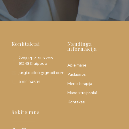
Konktaktai
Naudinga
informacija
Žvejų g. 2-506 kab.
91248 Klaipeda
Apie mane
jurgita.sileik@gmail.com
Paslaugos
0 610 04532
Meno terapija
Mano straipsniai
Kontaktai
Sekite mus