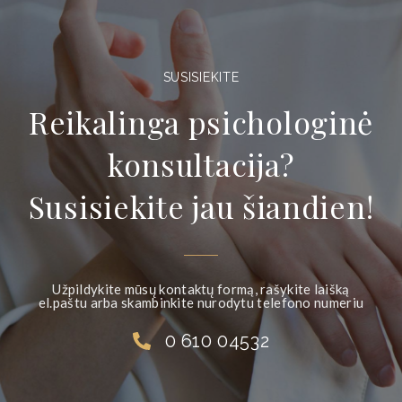
SUSISIEKITE
Reikalinga psichologinė
konsultacija?
Susisiekite jau šiandien!
Užpildykite mūsų kontaktų formą, rašykite laišką
el.paštu arba skambinkite nurodytu telefono numeriu
0 610 04532