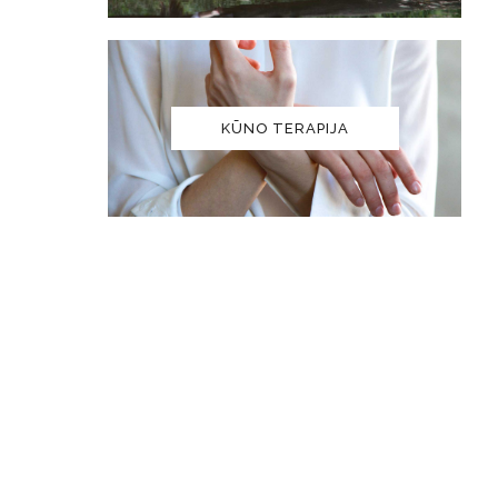
KŪNO TERAPIJA
, kad „visos
vienišų