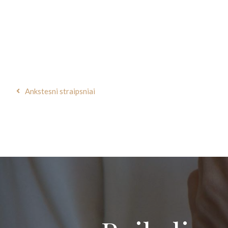
MA
Judesio – šokio terapij
Vasario 8 d. 18.00 val. Judesio-šokio terapija džiaugsmui ir s
baimės, išsiv
Ankstesni straipsniai