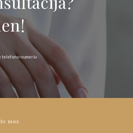
sultacija?
ien!
u telefono numeriu
ite mus