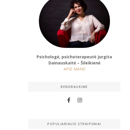
ą, miegą❗️
us, būdamas
Psichologė, psichoterapeutė Jurgita
Dainauskaitė – Šileikienė
APIE MANE
?
da abejoti
BENDRAUKIME
 ir vėmė.
POPULIARIAUSI STRAIPSNIAI