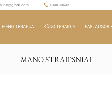
a.sileik@gmail.com
0 610 04532
MENO TERAPIJA
KŪNO TERAPIJA
PASLAUGOS
MANO STRAIPSNIAI
NO STRAIPSNIAI
apijos praktikos Klaipėdoje