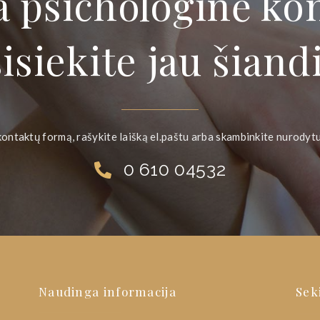
a psichologinė kon
isiekite jau šiand
kontaktų formą, rašykite laišką el.paštu arba skambinkite nurodyt
0 610 04532
Naudinga informacija
Sek