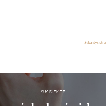
NO STRAIPSNIAI
os užsiėmimų dalyvių atsiliepimai
veikatai Klaipėdoje. Kaip lengviau: judesiu ar žodžiu išlieti emocijas? A
aduoti iš liūdesio ar patenkinti...
Sekantys stra
SUSISIEKITE