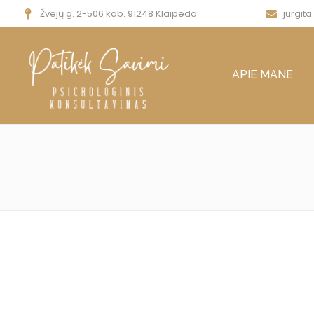
Žvejų g. 2-506 kab. 91248 Klaipeda
jurgit
APIE MANE
MA
Judesio šokio ter