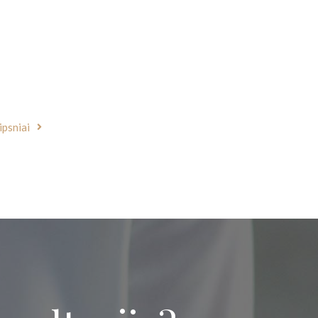
tsikratyti
ipsniai